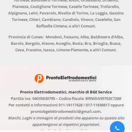
Torinese, Baldissero Torinese, Rivoli, Orbassano, Druento,
Pianezza, Castiglione Torinese, Caselle Torinese, Trofarello,
Alpignano, Leini, Pavarolo, Rivalta di Torino, La Loggia, Gassino
Torinese, Chieri, Cambiano, Candiolo, Vinovo, Caselette, San
Raffaelle Cimena, e altri Comuni.
Provincia di Cuneo: Mondovì, Fossano, Alba, Baldissero d’Alba,
Barolo, Bergolo, Aisone, Acceglio, Bosia, Bra, Briaglia, Busca,
Ceva, Frassino, Isasca, Limone Piemonte, e altri Comuni.
Pronto Elettrodomestici, marchio di BGE Service
Partita iva: 04035830795 – Codice fiscale: BRNIDA95T63C7268
Per contatti e informazioni 011-19117428 / 017-11836617 oppure
prontobgelettrodomestici@gmail.com.
Marchi, Loghi e immagini di prodotti che appaiono su questo sito
appartengono ai rispettivi proprietari.
Cookie Policy
Privacy Policy