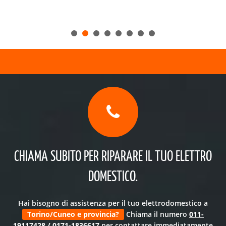
CHIAMA SUBITO PER RIPARARE IL TUO ELETTRO
DOMESTICO.
Hai bisogno di assistenza per il tuo elettrodomestico a
Torino/Cuneo e provincia?
Chiama il numero
01
1-
19117428
/
0171-1836617
per contattare immediatamente